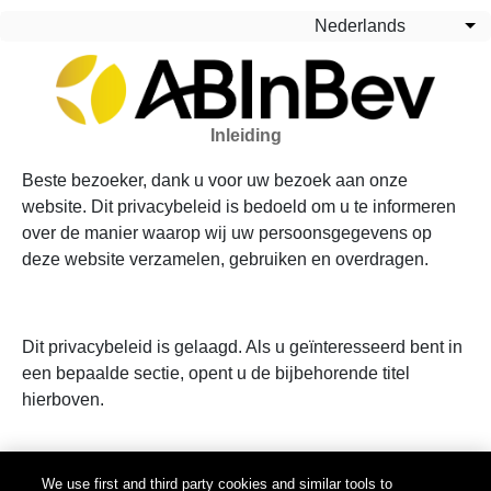
Overslaan en naar de inhoud gaan
Nederlands
Aa
Inleiding
Beste bezoeker, dank u voor uw bezoek aan onze
website. Dit privacybeleid is bedoeld om u te informeren
over de manier waarop wij uw persoonsgegevens op
deze website verzamelen, gebruiken en overdragen.
Dit privacybeleid is gelaagd. Als u geïnteresseerd bent in
een bepaalde sectie, opent u de bijbehorende titel
hierboven.
Imprint
We use first and third party cookies and similar tools to