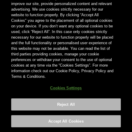
improve our site, provide personalized content and relevant
NEDERLAND
advertising. We use cookies strictly necessary for our
website to function properly. By clicking “Accept All
Cookies" you agree to the placement of all optional cookies
on your device. If you don’t want any optional cookies to be
InBev Nederland N.V.
used, click “Reject All”. In this case only cookies strictly
necessary for our website to function properly will be placed
Ceresstraat 1, 4811CA Breda
and the full functionality or personalised user experience of
this website may not be available. You can read the list of
tel.: +31 (0)76 525 2424; email https://contactus.ab-
third parties providing cookies, manage your cookie
inbev.com/
preferences or withdraw your consent to the use of optional
cookies at any time via the “Cookies Settings”. For more
information check out our Cookie Policy, Privacy Policy and
KvK inschrijving 20080399 Statutaire zetel Breda
Terms & Conditions.
Cookies Settings
Gebruik van gegevens
Door onze website te bezoeken, kunnen we uw
Reject All
persoonsgegevens op de volgende manieren
verzamelen:
Accept All Cookies