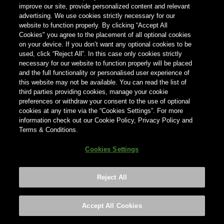
укажите свою страну ниже
improve our site, provide personalized content and relevant
advertising. We use cookies strictly necessary for our
website to function properly. By clicking “Accept All
Страна
Cookies" you agree to the placement of all optional cookies
on your device. If you don’t want any optional cookies to be
×
Нидерланды
used, click “Reject All”. In this case only cookies strictly
necessary for our website to function properly will be placed
and the full functionality or personalised user experience of
this website may not be available. You can read the list of
third parties providing cookies, manage your cookie
preferences or withdraw your consent to the use of optional
cookies at any time via the “Cookies Settings”. For more
information check out our Cookie Policy, Privacy Policy and
Terms & Conditions.
Cookies Settings
Reject All
Footer
Privacy policy
Cookies Settings
©2026 ANHEUSER-BUSCH INBEV
Accept All Cookies