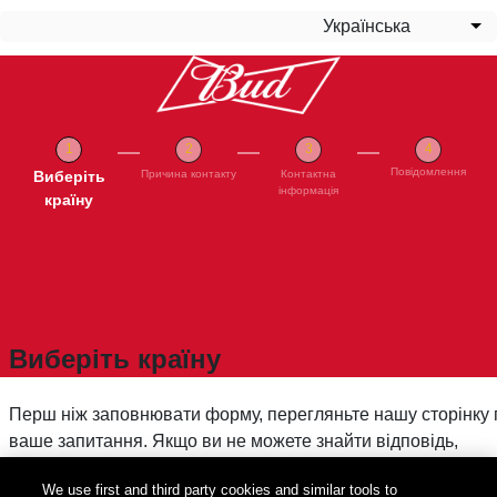
Перейти до основного вмісту
Українська
Сп
Повідомлення
Поточна
Виберіть
Причина контакту
Контактна
інформація
країну
Виберіть країну
Перш ніж заповнювати форму, перегляньте нашу сторінку п
ваше запитання. Якщо ви не можете знайти відповідь,
будь ласка, введіть свою країну нижче.
We use first and third party cookies and similar tools to